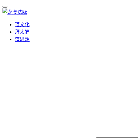
道文化
拜太岁
道思想